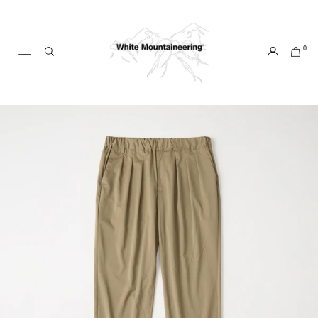
ス
キ
ッ
0
プ
し
て
コ
ン
テ
ン
ツ
に
移
動
す
る