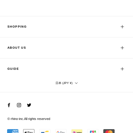
SHOPPING
ABOUT US
GUIDE
国/
日本 (JPY ¥)
地
域
© rhino-inc.
All rights reserved