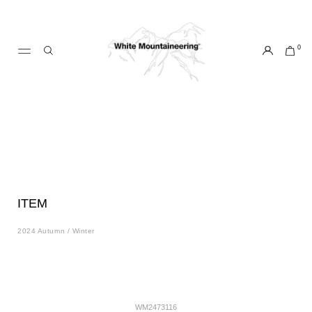
ス
キ
ッ
0
プ
し
て
コ
ン
テ
ン
ツ
に
移
ITEM
動
す
2024 Autumn / Winter
る
WM2473116