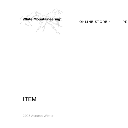
ス
キ
ッ
ONLINE STORE
PR
プ
し
て
PR
コ
ン
テ
ン
ツ
に
移
動
す
ITEM
る
2023 Autumn Winter