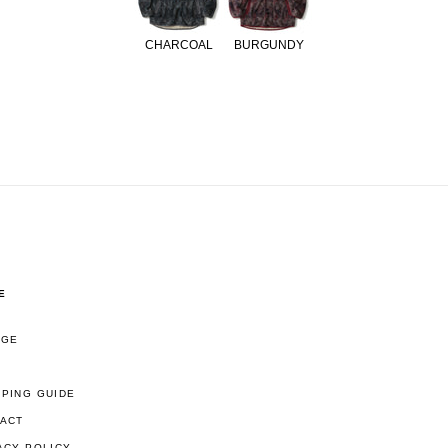
CHARCOAL
BURGUNDY
E
AGE
PING GUIDE
ACT
ACY POLICY