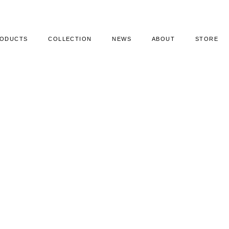
ODUCTS
COLLECTION
NEWS
ABOUT
STORE
ODUCTS
COLLECTION
NEWS
ABOUT
STORE