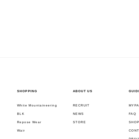
SHOPPING
ABOUT US
GUID
White Mountaineering
RECRUIT
MYP
BLK
NEWS
FAQ
Repose Wear
STORE
SHOP
Wair
CONT
PRIV